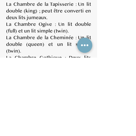
La Chambre de la Tapisserie : Un lit
double (king) ; peut être converti en
deux lits jumeaux.
La Chambre Ogive : Un lit double
(full) et un lit simple (twin).
La Chambre de la Cheminée : Un lit
double (queen) et un lit simple
(twin).
La Chambre Gothique : Deux lits
simples (twin) ; peuvent être
convertis en un lit double (king).
Inclus sans frais supplémentaires :
Ménage de fin de séjour
Linge de lit, savon, serviettes, papier
toilette et sèche-cheveux
Wi-Fi dans tous les espaces privés et
partagés
Cour/patio privé avec table, chaises
et barbecue