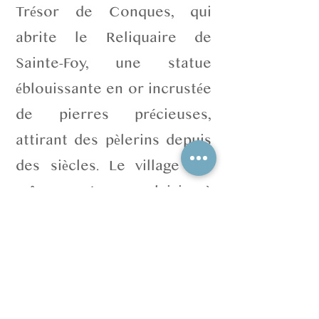
Trésor de Conques, qui
abrite le Reliquaire de
Sainte-Foy, une statue
éblouissante en or incrustée
de pierres précieuses,
attirant des pèlerins depuis
des siècles. Le village lui-
même est un plaisir à
explorer, avec ses ponts
médiévaux, ses ruelles
étroites et ses maisons en
pierre ornées de balcons en