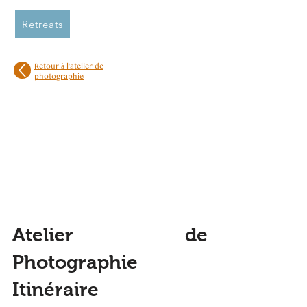
Retreats
Retour à l'atelier de
photographie
Tarifs du workshop
Frais de participation
3700€
Atelier de
Photographie
Itinéraire